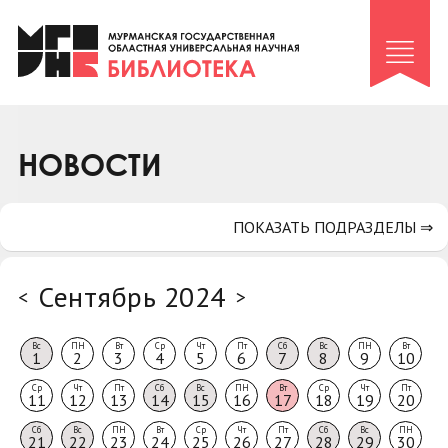
Клуб «Гиря и сельдерей»
Клуб «Семейный архив»
Клуб гидов
Коллегам
НОВОСТИ
Контакты
ПОКАЗАТЬ ПОДРАЗДЕЛЫ ⇒
Сентябрь 2024
<
>
Вс
ПН
Вт
Ср
Чт
Пт
Сб
Вс
ПН
Вт
1
2
3
4
5
6
7
8
9
10
Ср
Чт
Пт
Сб
Вс
ПН
Вт
Ср
Чт
Пт
11
12
13
14
15
16
17
18
19
20
Сб
Вс
ПН
Вт
Ср
Чт
Пт
Сб
Вс
ПН
21
22
23
24
25
26
27
28
29
30