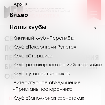
Архив
Видео
Наши клубы
СВОДНЫЙ КАТАЛОГ
Книжный клуб «Переплёт»
ПОДПИСКИ НА
Клуб «Покорители Рунета»
Клуб «Старшие»
ПЕРИОДИЧЕСКИЕ ИЗДАНИЯ
Клуб разговорного английского языка
БИБЛИОТЕК МУРМАНСКОЙ
Клуб путешественников
ОБЛАСТИ
Литературное объединение
«Пристань посторонних»
BRAVO international for girl!
Клуб «Заполярная фонотека»