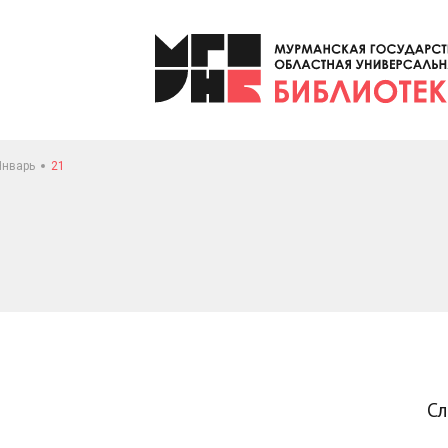
Январь
21
С