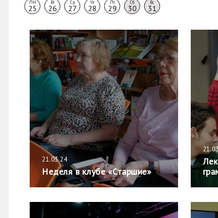
ПН
Вт
Ср
Чт
Пт
Сб
Вс
25
26
27
28
29
30
31
21.0
21.03.24
Лек
Неделя в клубе «Старшие»
гра