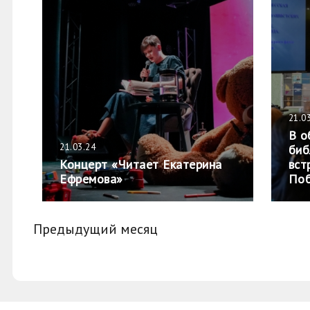
21.0
В о
21.03.24
биб
Концерт «Читает Екатерина
вст
Ефремова»
Поб
Предыдущий месяц