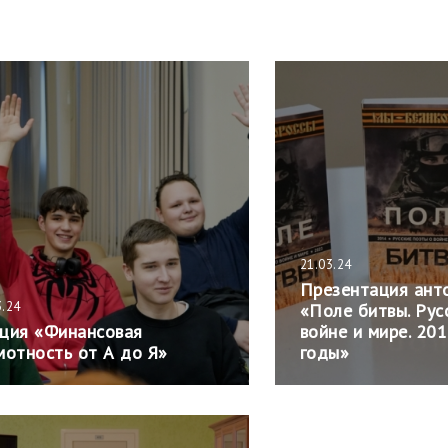
21.03.24
Презентация ант
3.24
«Поле битвы. Рус
ция «Финансовая
войне и мире. 20
мотность от А до Я»
годы»