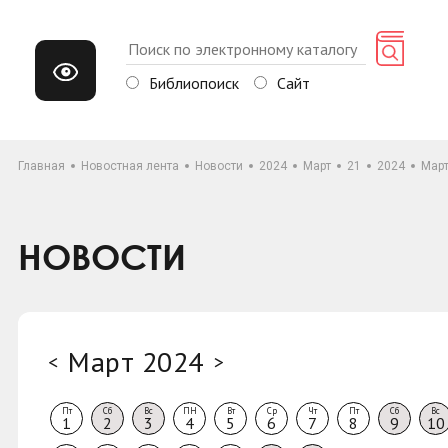
Библиопоиск
Сайт
Главная
Новостная лента
Новости
2024
Март
21
2024
Мар
НОВОСТИ
Март 2024
<
>
Пт
Сб
Вс
ПН
Вт
Ср
Чт
Пт
Сб
Вс
1
2
3
4
5
6
7
8
9
10