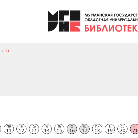
т
21
ПН
Вт
Ср
Чт
Пт
Сб
Вс
ПН
Вт
Ср
Чт
11
12
13
14
15
16
17
18
19
20
21