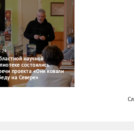
3.24
бластной научной
лиотеке состоялись
речи проекта «Они ковали
еду на Севере»
С