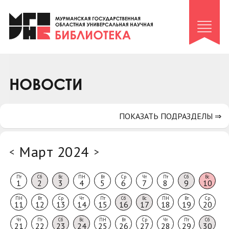
Клуб «Гиря и сельдерей»
Клуб «Семейный архив»
Клуб гидов
Коллегам
НОВОСТИ
Контакты
ПОКАЗАТЬ ПОДРАЗДЕЛЫ ⇒
Март 2024
<
>
Пт
Сб
Вс
ПН
Вт
Ср
Чт
Пт
Сб
Вс
1
2
3
4
5
6
7
8
9
10
ПН
Вт
Ср
Чт
Пт
Сб
Вс
ПН
Вт
Ср
11
12
13
14
15
16
17
18
19
20
Чт
Пт
Сб
Вс
ПН
Вт
Ср
Чт
Пт
Сб
21
22
23
24
25
26
27
28
29
30