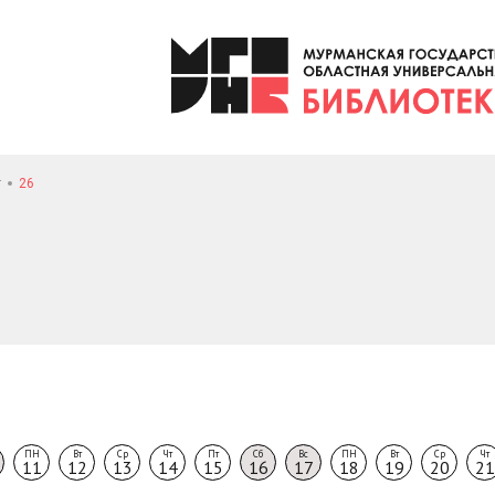
т
26
ПН
Вт
Ср
Чт
Пт
Сб
Вс
ПН
Вт
Ср
Чт
11
12
13
14
15
16
17
18
19
20
21