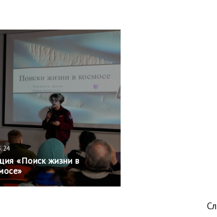
3.24
ция «Поиск жизни в
мосе»
С