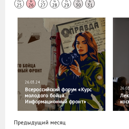
ПН
Вт
Ср
Чт
Пт
Сб
Вс
25
26
27
28
29
30
31
26.03.24
26.0
Всероссийский форум «Курс
молодого бойца.
Лек
Информационный фронт»
кос
Предыдущий месяц