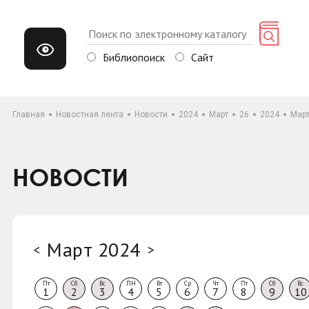
Библиопоиск
Сайт
Главная
Новостная лента
Новости
2024
Март
26
2024
Мар
НОВОСТИ
Март 2024
<
>
Пт
Сб
Вс
ПН
Вт
Ср
Чт
Пт
Сб
Вс
1
2
3
4
5
6
7
8
9
10