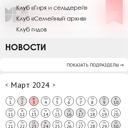
Клуб «Гиря и сельдерей»
Клуб «Семейный архив»
Клуб гидов
Коллегам
НОВОСТИ
Контакты
ПОКАЗАТЬ ПОДРАЗДЕЛЫ ⇒
Март 2024
<
>
Пт
Сб
Вс
ПН
Вт
Ср
Чт
Пт
Сб
Вс
1
2
3
4
5
6
7
8
9
10
ПН
Вт
Ср
Чт
Пт
Сб
Вс
ПН
Вт
Ср
11
12
13
14
15
16
17
18
19
20
Чт
Пт
Сб
Вс
ПН
Вт
Ср
Чт
Пт
Сб
21
22
23
24
25
26
27
28
29
30