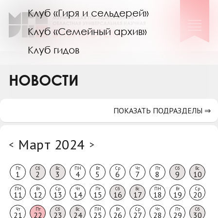
Клуб «Гиря и сельдерей»
Клуб «Семейный архив»
Клуб гидов
Коллегам
НОВОСТИ
Контакты
ПОКАЗАТЬ ПОДРАЗДЕЛЫ ⇒
Март 2024
<
>
Пт
Сб
Вс
ПН
Вт
Ср
Чт
Пт
Сб
Вс
1
2
3
4
5
6
7
8
9
10
ПН
Вт
Ср
Чт
Пт
Сб
Вс
ПН
Вт
Ср
11
12
13
14
15
16
17
18
19
20
Чт
Пт
Сб
Вс
ПН
Вт
Ср
Чт
Пт
Сб
21
22
23
24
25
26
27
28
29
30