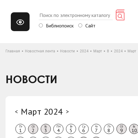
Библиопоиск
Сайт
Главная
Новостная лента
Новости
2024
Март
8
2024
Март
НОВОСТИ
Март 2024
<
>
Пт
Сб
Вс
ПН
Вт
Ср
Чт
Пт
Сб
Вс
1
2
3
4
5
6
7
8
9
10