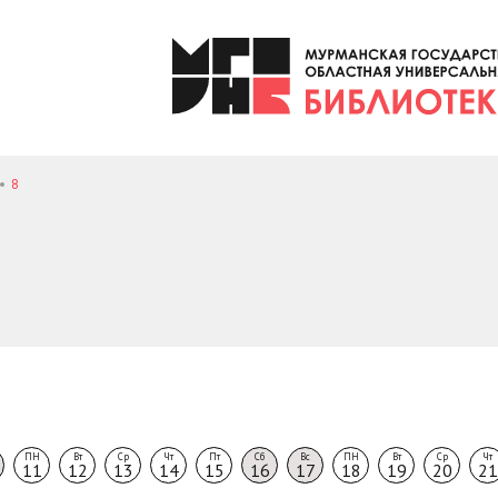
8
ПН
Вт
Ср
Чт
Пт
Сб
Вс
ПН
Вт
Ср
Чт
11
12
13
14
15
16
17
18
19
20
21