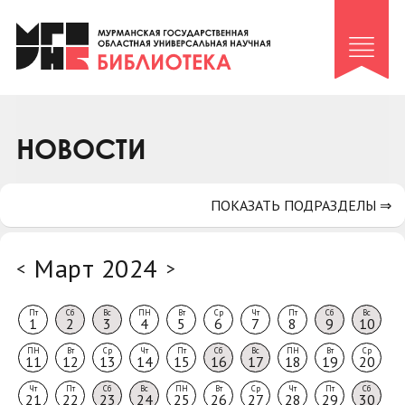
Клуб «Гиря и сельдерей»
Клуб «Семейный архив»
Клуб гидов
Коллегам
НОВОСТИ
Контакты
ПОКАЗАТЬ ПОДРАЗДЕЛЫ ⇒
Март 2024
<
>
Пт
Сб
Вс
ПН
Вт
Ср
Чт
Пт
Сб
Вс
1
2
3
4
5
6
7
8
9
10
ПН
Вт
Ср
Чт
Пт
Сб
Вс
ПН
Вт
Ср
11
12
13
14
15
16
17
18
19
20
Чт
Пт
Сб
Вс
ПН
Вт
Ср
Чт
Пт
Сб
21
22
23
24
25
26
27
28
29
30