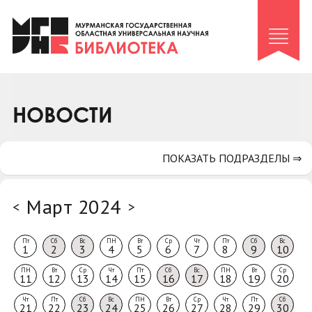
Клуб «Гиря и сельдерей»
Клуб «Семейный архив»
Клуб гидов
Коллегам
НОВОСТИ
Контакты
ПОКАЗАТЬ ПОДРАЗДЕЛЫ ⇒
Март 2024
<
>
Пт
Сб
Вс
ПН
Вт
Ср
Чт
Пт
Сб
Вс
1
2
3
4
5
6
7
8
9
10
ПН
Вт
Ср
Чт
Пт
Сб
Вс
ПН
Вт
Ср
11
12
13
14
15
16
17
18
19
20
Чт
Пт
Сб
Вс
ПН
Вт
Ср
Чт
Пт
Сб
21
22
23
24
25
26
27
28
29
30