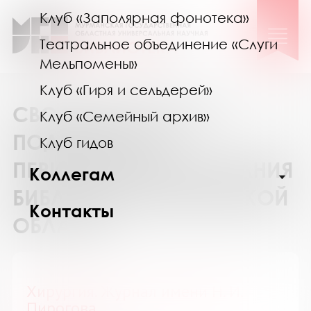
Клуб «Заполярная фонотека»
Театральное объединение «Слуги
Мельпомены»
Клуб «Гиря и сельдерей»
СВОДНЫЙ КАТАЛОГ
Клуб «Семейный архив»
ПОДПИСКИ НА
Клуб гидов
ПЕРИОДИЧЕСКИЕ ИЗДАНИЯ
Коллегам
БИБЛИОТЕК МУРМАНСКОЙ
Контакты
ОБЛАСТИ
Хирургия. Журнал имени Н. И.
Пирогова