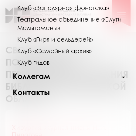
Клуб «Заполярная фонотека»
Театральное объединение «Слуги
Мельпомены»
Клуб «Гиря и сельдерей»
СВОДНЫЙ КАТАЛОГ
Клуб «Семейный архив»
ПОДПИСКИ НА
Клуб гидов
ПЕРИОДИЧЕСКИЕ ИЗДАНИЯ
Коллегам
БИБЛИОТЕК МУРМАНСКОЙ
Контакты
ОБЛАСТИ
Хирургия. Журнал имени Н. И.
Пирогова