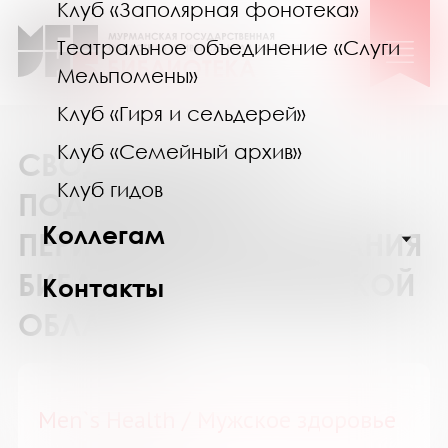
Клуб «Заполярная фонотека»
Театральное объединение «Слуги
Мельпомены»
Клуб «Гиря и сельдерей»
Клуб «Семейный архив»
СВОДНЫЙ КАТАЛОГ
Клуб гидов
ПОДПИСКИ НА
Коллегам
ПЕРИОДИЧЕСКИЕ ИЗДАНИЯ
БИБЛИОТЕК МУРМАНСКОЙ
Контакты
ОБЛАСТИ
Men`s Health / Мужское здоровье