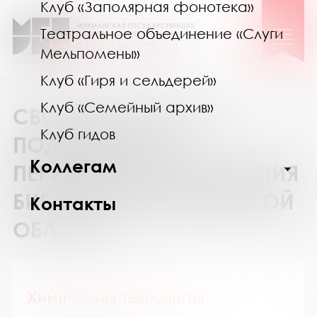
Клуб «Заполярная фонотека»
Театральное объединение «Слуги
Мельпомены»
Клуб «Гиря и сельдерей»
Клуб «Семейный архив»
СВОДНЫЙ КАТАЛОГ
Клуб гидов
ПОДПИСКИ НА
Коллегам
ПЕРИОДИЧЕСКИЕ ИЗДАНИЯ
БИБЛИОТЕК МУРМАНСКОЙ
Контакты
ОБЛАСТИ
Химическая технология