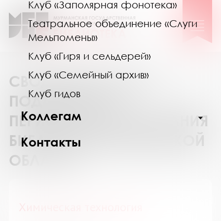
Клуб «Заполярная фонотека»
Театральное объединение «Слуги
Мельпомены»
Клуб «Гиря и сельдерей»
Клуб «Семейный архив»
СВОДНЫЙ КАТАЛОГ
Клуб гидов
ПОДПИСКИ НА
Коллегам
ПЕРИОДИЧЕСКИЕ ИЗДАНИЯ
БИБЛИОТЕК МУРМАНСКОЙ
Контакты
ОБЛАСТИ
Химическая технология